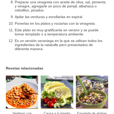
Preparar una vinagreta con aceite de oliva, sal, pimienta
y vinagre, agregarle un poco de perejil, albahaca o
cebollino, picados.
Apilar las verduras y enrollarlas en espiral.
Ponerlas en los platos y rociarlas con la vinagreta.
Este plato es muy gratificante en verano y se puede
tomar templado o a temperatura ambiente.
Es un versión veraniega en la que se utilizan todos los
ingredientes de la ratatuille pero presentados de
diferente manera.
Recetas relacionadas
6
6
6
personas
personas
personas
6
Verdinas con
Causa a la limeña
Ensalada de alubias