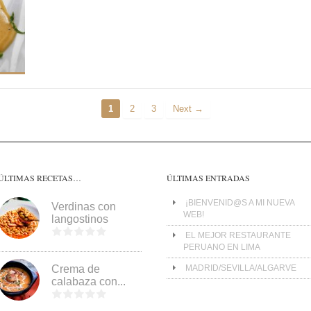
1
2
3
Next →
ÚLTIMAS RECETAS…
ÚLTIMAS ENTRADAS
¡BIENVENID@S A MI NUEVA
Verdinas con
WEB!
langostinos
EL MEJOR RESTAURANTE
PERUANO EN LIMA
Crema de
MADRID/SEVILLA/ALGARVE
calabaza con...