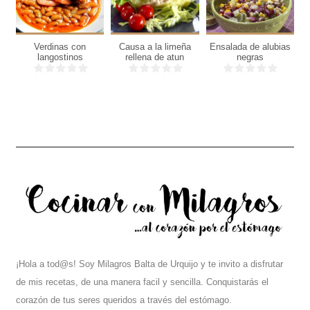
6
6
6
personas
personas
personas
6
Verdinas con
Causa a la limeña
Ensalada de alubias
Ho
18
personas
langostinos
rellena de atun
negras
Min
¡Hola a tod@s! Soy Milagros Balta de Urquijo y te invito a disfrutar
de mis recetas, de una manera facil y sencilla. Conquistarás el
corazón de tus seres queridos a través del estómago.