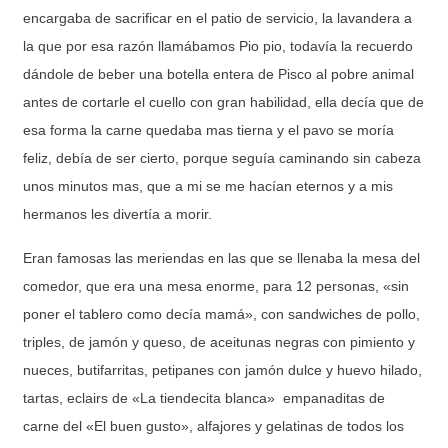
encargaba de sacrificar en el patio de servicio, la lavandera a
la que por esa razón llamábamos Pio pio, todavía la recuerdo
dándole de beber una botella entera de Pisco al pobre animal
antes de cortarle el cuello con gran habilidad, ella decía que de
esa forma la carne quedaba mas tierna y el pavo se moría
feliz, debía de ser cierto, porque seguía caminando sin cabeza
unos minutos mas, que a mi se me hacían eternos y a mis
hermanos les divertía a morir.
Eran famosas las meriendas en las que se llenaba la mesa del
comedor, que era una mesa enorme, para 12 personas, «sin
poner el tablero como decía mamá», con sandwiches de pollo,
triples, de jamón y queso, de aceitunas negras con pimiento y
nueces, butifarritas, petipanes con jamón dulce y huevo hilado,
tartas, eclairs de «La tiendecita blanca» empanaditas de
carne del «El buen gusto», alfajores y gelatinas de todos los