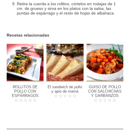
Retire la cuerda a los rollitos, córtelos en rodajas de 1
cm. de grueso y sirva en los platos con la salsa, las
puntas de espárrago y el resto de hojas de albahaca.
Recetas relacionadas
4
6
6
personas
personas
personas
ROLLITOS DE
El sandwich de pollo
GUISO DE POLLO
15
15
40
POLLO CON
y apio de mamá
CON SALCHICHAS
P
Min
Min
Min
ESPÁRRAGOS
Y GARBANZOS