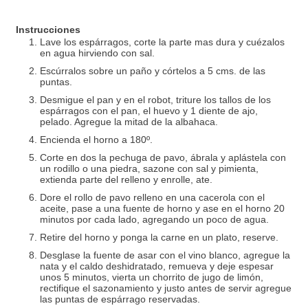
Instrucciones
Lave los espárragos, corte la parte mas dura y cuézalos
en agua hirviendo con sal.
Escúrralos sobre un paño y córtelos a 5 cms. de las
puntas.
Desmigue el pan y en el robot, triture los tallos de los
espárragos con el pan, el huevo y 1 diente de ajo,
pelado. Agregue la mitad de la albahaca.
Encienda el horno a 180º.
Corte en dos la pechuga de pavo, ábrala y aplástela con
un rodillo o una piedra, sazone con sal y pimienta,
extienda parte del relleno y enrolle, ate.
Dore el rollo de pavo relleno en una cacerola con el
aceite, pase a una fuente de horno y ase en el horno 20
minutos por cada lado, agregando un poco de agua.
Retire del horno y ponga la carne en un plato, reserve.
Desglase la fuente de asar con el vino blanco, agregue la
nata y el caldo deshidratado, remueva y deje espesar
unos 5 minutos, vierta un chorrito de jugo de limón,
rectifique el sazonamiento y justo antes de servir agregue
las puntas de espárrago reservadas.