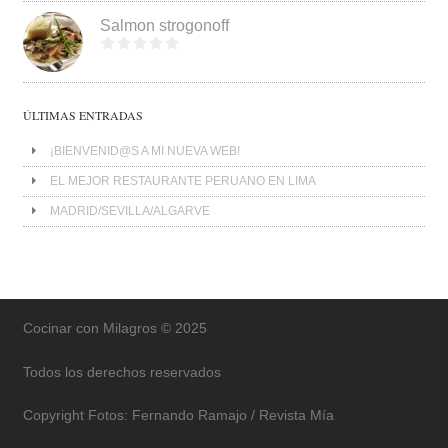
Salmon strogonoff
ÚLTIMAS ENTRADAS
¡BIENVENID@S A MI NUEVA WEB!
EL MEJOR RESTAURANTE PERUANO EN LIMA
MADRID/SEVILLA/ALGARVE
Cocinar con Milagros © 2025
Todos los derechos reservados
Copyright Fotos: Fernando Ramajo / Revista Mía