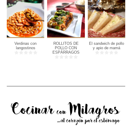
6
4
6
personas
personas
personas
Verdinas con
ROLLITOS DE
El sandwich de pollo
15
15
langostinos
POLLO CON
y apio de mamá
Min
Min
ESPÁRRAGOS