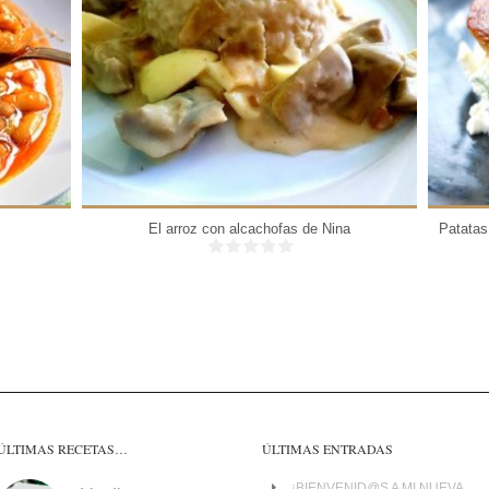
4 personas
40 Min
El arroz con alcachofas de Nina
Patatas
ÚLTIMAS RECETAS…
ÚLTIMAS ENTRADAS
¡BIENVENID@S A MI NUEVA