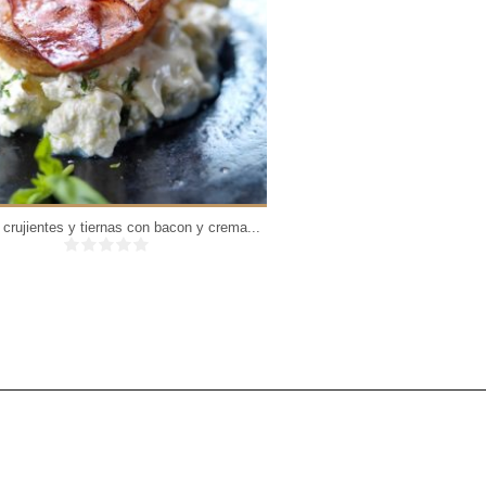
6 personas
4 per
40 Min
 crujientes y tiernas con bacon y crema...
Paquetitos de repollo al