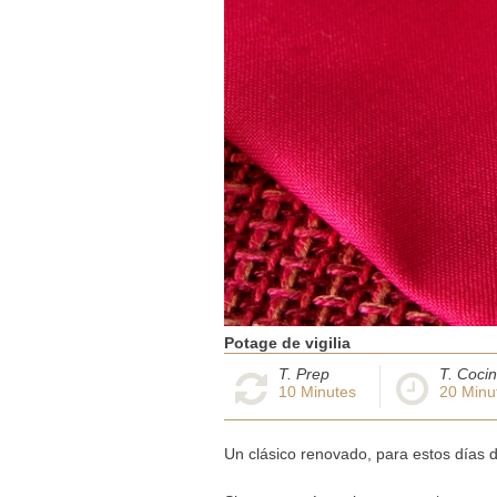
Potage de vigilia
T. Prep
T. Coci
10
Minutes
20
Minu
Un clásico renovado, para estos días de