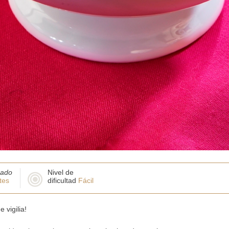
nado
Nivel de
tes
dificultad
Fácil
 vigilia!