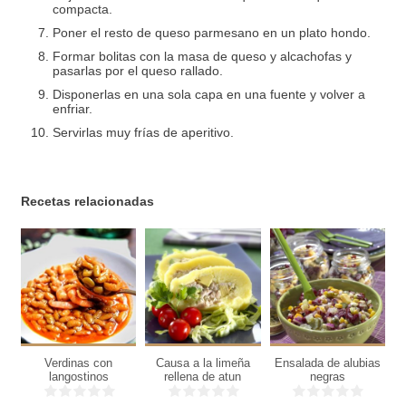
compacta.
Poner el resto de queso parmesano en un plato hondo.
Formar bolitas con la masa de queso y alcachofas y
pasarlas por el queso rallado.
Disponerlas en una sola capa en una fuente y volver a
enfriar.
Servirlas muy frías de aperitivo.
Recetas relacionadas
6
6
6
personas
personas
personas
6
Verdinas con
Causa a la limeña
Ensalada de alubias
Ho
18
personas
langostinos
rellena de atun
negras
Min