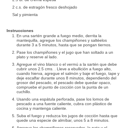
2 c.s. de estragón fresco deshojado
Sal y pimienta
Instrucciones
En una sartén grande a fuego medio, derrita la
mantequilla, agregue los champiñones y saltéelos
durante 3 a 5 minutos, hasta que se pongan tiernos.
Pase los champiñones y el jugo que han soltado a un
plato y reserve al lado.
Agregue el vino blanco o el vermú a la sartén que debe
cubrir unos 2.5 cms. . Lleve a ebullición a fuego alto,
cuando hierva, agregue el salmón y baje el fuego, tape y
deje escalfar durante unos 8 minutos, dependiendo del
grosor del pescado, el pescado debe quedar opaco,
compruebe el punto de cocción con la punta de un
cuchillo.
Usando una espátula perforada, pase los lomos de
pescado a una fuente caliente, cubra con plástico de
cocina y mantenga caliente.
Suba el fuego y reduzca los jugos de cocción hasta que
quede una especie de almíbar, unos 5 a 8 minutos.
Agregue los champiñones reservados, la nata y el