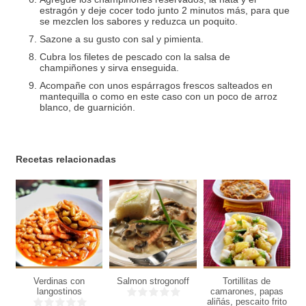
estragón y deje cocer todo junto 2 minutos más, para que
se mezclen los sabores y reduzca un poquito.
Sazone a su gusto con sal y pimienta.
Cubra los filetes de pescado con la salsa de
champiñones y sirva enseguida.
Acompañe con unos espárragos frescos salteados en
mantequilla o como en este caso con un poco de arroz
blanco, de guarnición.
Recetas relacionadas
6
4
6
personas
personas
personas
6
Verdinas con
Salmon strogonoff
Tortillitas de
25
personas
langostinos
camarones, papas
Min
aliñás, pescaito frito