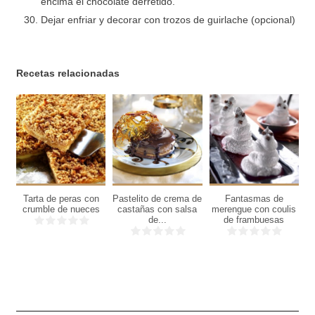
encima el chocolate derretido.
Dejar enfriar y decorar con trozos de guirlache (opcional)
Recetas relacionadas
6
6
6
personas
personas
personas
Tarta de peras con
Pastelito de crema de
Fantasmas de
C
30
crumble de nueces
castañas con salsa
merengue con coulis
Min
de...
de frambuesas