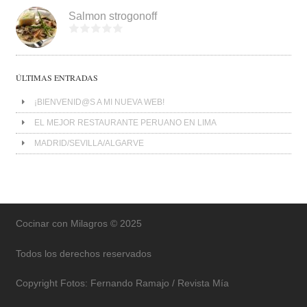
Salmon strogonoff
ÚLTIMAS ENTRADAS
¡BIENVENID@S A MI NUEVA WEB!
EL MEJOR RESTAURANTE PERUANO EN LIMA
MADRID/SEVILLA/ALGARVE
Cocinar con Milagros © 2025
Todos los derechos reservados
Copyright Fotos: Fernando Ramajo / Revista Mía