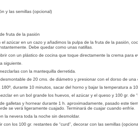
ón y las semillas (opcional)
de fruta de la pasión
n el azúcar en un cazo y añadimos la pulpa de la fruta de la pasión, c
stantemente. Debe quedar como unas natillas.
 cubrir con un plástico de cocina que toque directamente la crema para 
a siguiente.
 mezclarlas con la mantequilla derretida.
 desmontable de 20 cms. de diámetro y presionar con el dorso de una
 180º, durante 10 minutos, sacar del horno y bajar la temperatura a 10
 mezclar en un bol grande los huevos, el azúcar y el queso y 100 gr. d
 de galletas y hornear durante 1 h. aproximadamente, pasado este tie
orde se verá ligeramente cuajado. Terminará de cuajar cuando enfríe.
en la nevera toda la noche sin desmoldar.
ir con los 100 gr. restantes de “curd”, decorar con las semillas (opcion