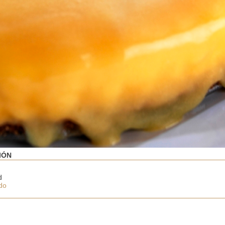
IÓN
d
do