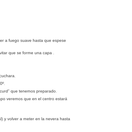
ocer a fuego suave hasta que espese
evitar que se forme una capa .
 cuchara.
0º.
e “curd” que tenemos preparado.
mpo veremos que en el centro estará
al) y volver a meter en la nevera hasta