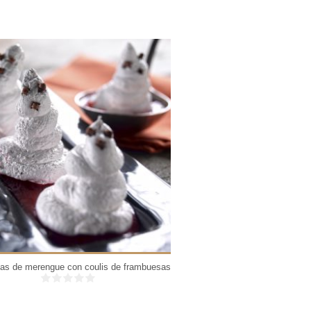
6 personas
4 per
30 Min
as de merengue con coulis de frambuesas
Cheesecake helado con aránd