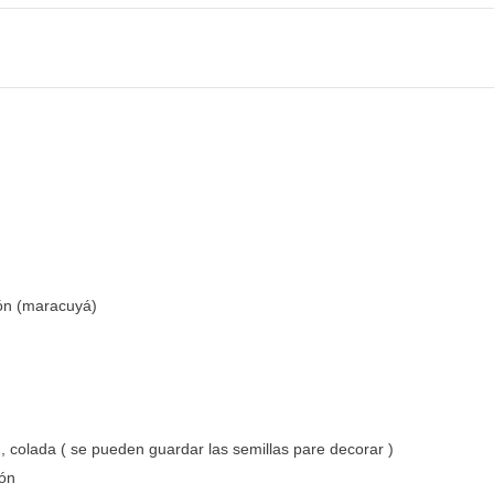
ión (maracuyá)
n, colada ( se pueden guardar las semillas pare decorar )
ión