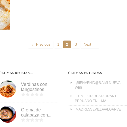
← Previous
1
2
3
Next →
ÚLTIMAS RECETAS…
ÚLTIMAS ENTRADAS
¡BIENVENID@S A MI NUEVA
Verdinas con
WEB!
langostinos
EL MEJOR RESTAURANTE
PERUANO EN LIMA
Crema de
MADRID/SEVILLA/ALGARVE
calabaza con...