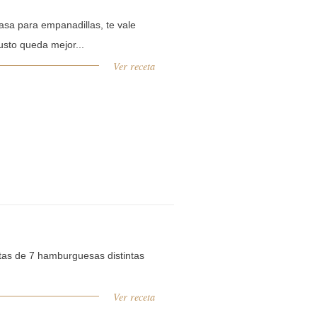
sa para empanadillas, te vale
usto queda mejor...
Ver receta
tas de 7 hamburguesas distintas
.
Ver receta