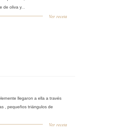
de oliva y...
Ver receta
blemente llegaron a ella a través
as , pequeños triángulos de
Ver receta