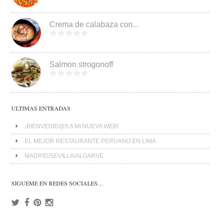
Crema de calabaza con...
Salmon strogonoff
ÚLTIMAS ENTRADAS
¡BIENVENID@S A MI NUEVA WEB!
EL MEJOR RESTAURANTE PERUANO EN LIMA
MADRID/SEVILLA/ALGARVE
SÍGUEME EN REDES SOCIALES…