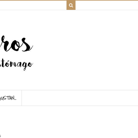
GUSTAN…
s