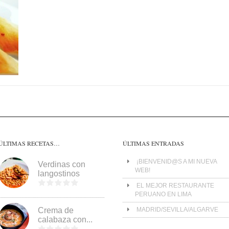
ÚLTIMAS RECETAS…
ÚLTIMAS ENTRADAS
¡BIENVENID@S A MI NUEVA
Verdinas con
WEB!
langostinos
EL MEJOR RESTAURANTE
PERUANO EN LIMA
Crema de
MADRID/SEVILLA/ALGARVE
calabaza con...