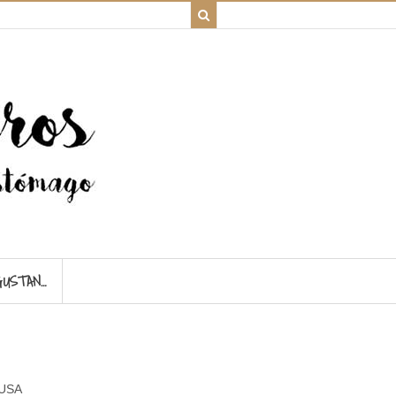
GUSTAN…
USA